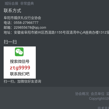
城际会展
非常盛典
联系方式
阜阳市婚庆礼仪行业协会
电话：
0558-27966777
邮箱：229855678@qq.com
地址：
安徽省阜阳市颍州区西清路1155号双清湾中心A座商办楼1312
扫一扫
扫一扫，加微信好友咨询
协会概况
会员单位
Copyrig
技术支