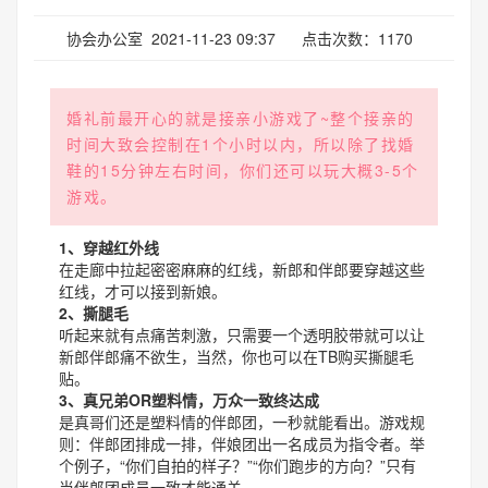
协会办公室 2021-11-23 09:37 点击次数：1170
婚礼前最开心的就是接亲小游戏了~整个接亲的
时间大致会控制在1个小时以内，所以除了找婚
鞋的15分钟左右时间，你们还可以玩大概3-5个
游戏。
1、穿越红外线
在走廊中拉起密密麻麻的红线，新郎和伴郎要穿越这些
红线，才可以接到新娘。
2、撕腿毛
听起来就有点痛苦刺激，只需要一个透明胶带就可以让
新郎伴郎痛不欲生，当然，你也可以在TB购买撕腿毛
贴。
3、真兄弟OR塑料情，万众一致终达成
是真哥们还是塑料情的伴郎团，一秒就能看出。游戏规
则：伴郎团排成一排，伴娘团出一名成员为指令者。举
个例子，“你们自拍的样子？”“你们跑步的方向？”只有
当伴郎团成员一致才能通关。