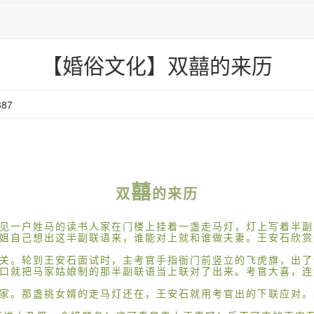
【婚俗文化】双囍的来历
87
囍
双
的
来历
见一户姓马的读书人家在门楼上挂着一盏走马灯，灯上写着半副
姐自己想出这半副联语来，谁能对上就和谁做夫妻。王安石欣赏
关。轮到王安石面试时，主考官手指衙门前竖立的飞虎旗，出了
口就把马家姑娘制的那半副联语当上联对了出来。考官大喜，连
家。那盏挑女婿的走马灯还在，王安石就用考官出的下联应对。