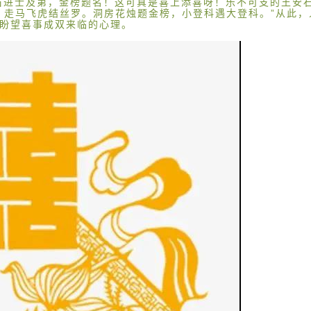
石进士及第，金榜题名！这可真是喜上添喜呀！乐不可支的王安石
，走马飞虎结丝罗。洞房花烛题金榜，小登科遇大登科。”从此
盼望喜事成双来临的心理。