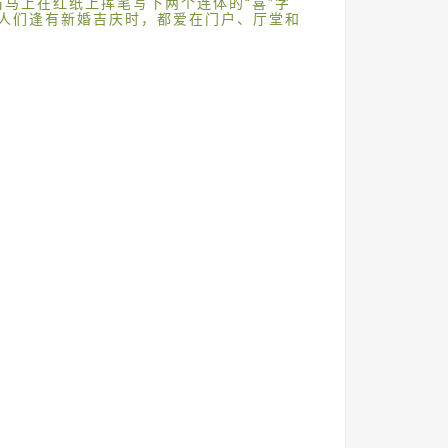
马上在红纸上挥笔写下两个连体的“喜”字
，人们逢有新婚吉庆时，都爱在门户、厅堂和