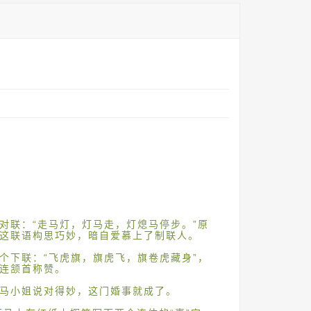
对联：“走马灯，灯马走，灯熄马停步。”原
这联语构思巧妙，暗自爱慕上了制联人。
个下联：“飞虎旗，旗虎飞，旗卷虎藏身”，
连颔首称赞。
马小姐说对得妙，这门婚事就成了。