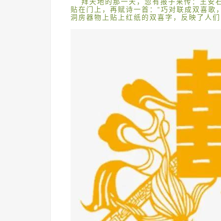
拜天地的那一天，忽有报子来传：王安
贴在门上，再赋诗一首：“巧对联成双喜歌
洞房器物上贴上红纸的双喜字，反映了人们