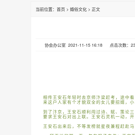
当前位置：
首页
>
婚俗文化
> 正文
协会办公室 2021-11-15 16:18 点击次数：23
相传王安石年轻时去京师汴梁赶考，途中看
来这户人家有个才貌双全的女儿要招婿，小
到了汴京，王安石顺利闯过诗、赋、策论三
要求王安石对出上联。王安石灵机一动，开
王安石出来后，不等发榜就星夜兼程赶赴马